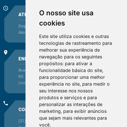
schedule
O nosso site usa
ATENDIMENTO
cookies
Segunda-feira a Sexta-feira - das 08:30 às 12:15 e
das 13:30 às 16:45
Este site utiliza cookies e outras
tecnologias de rastreamento para
melhorar sua experiência de
place
navegação para os seguintes
ENDEREÇO
propósitos:
para ativar a
funcionalidade básica do site
,
Avenida Itaqui, 45, Bairro Petrópolis, Porto Alegre -
RS - CEP 90460-140
para proporcionar uma melhor
Confira as demais
experiência no site
localizações
no Estado
,
para medir o
seu interesse nos nossos
produtos e serviços e para
phone
personalizar as interações de
CONTATO
marketing
,
para exibir anúncios
que sejam mais relevantes para
(51) 3330-5659
você
.