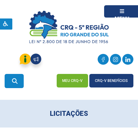
MENU
MEU CRQ-V
CRQ-V BENEFÍCIOS
ACESSE
ACESSE
LICITAÇÕES