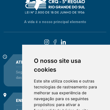
A vida é o nosso principal elemento
schedule
O nosso site usa
ATENDIMENTO
cookies
Segunda-feira a Sexta-feira - das 08:30 às 12:15 e
das 13:30 às 16:45
Este site utiliza cookies e outras
tecnologias de rastreamento para
melhorar sua experiência de
place
navegação para os seguintes
ENDEREÇO
propósitos:
para ativar a