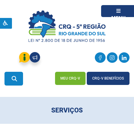
MENU
MEU CRQ-V
CRQ-V BENEFÍCIOS
ACESSE
ACESSE
SERVIÇOS