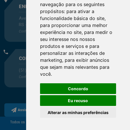
navegação para os seguintes
ENDEREÇO
propósitos:
para ativar a
funcionalidade básica do site
,
Avenida Itaqui, 45, Bairro Petrópolis, Porto Alegre -
RS - CEP 90460-140
para proporcionar uma melhor
Confira as demais
localizações
no Estado
experiência no site
,
para medir o
seu interesse nos nossos
produtos e serviços e para
phone
personalizar as interações de
CONTATO
marketing
,
para exibir anúncios
que sejam mais relevantes para
(51) 3330-5659
você
.
Confira os e-mails
aqui
Concordo
Eu recuso
Assine a nossa newsletter
Alterar as minhas preferências
Todos os direitos reservados ao Conselho Regional de
Química da 5ª Região.