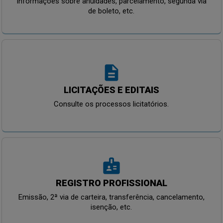
Informações sobre anuidades, parcelamento, segunda via
de boleto, etc.
description
LICITAÇÕES E EDITAIS
Consulte os processos licitatórios.
badge
REGISTRO PROFISSIONAL
Emissão, 2ª via de carteira, transferência, cancelamento,
isenção, etc.