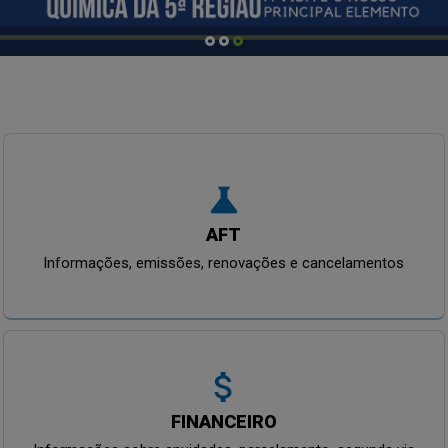
science
AFT
Informações, emissões, renovações e cancelamentos
attach_money
FINANCEIRO