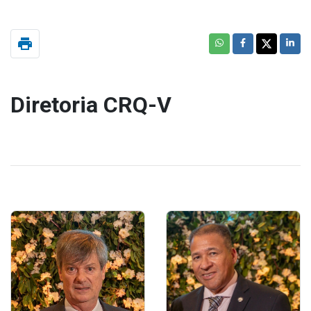
print
Diretoria CRQ-V