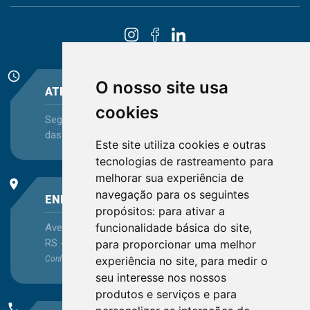
schedule
O nosso site usa
ATENDIMENTO
cookies
Segunda-feira a Sexta-feira - das 08:30 às 12:15 e
das 13:30 às 16:45
Este site utiliza cookies e outras
tecnologias de rastreamento para
melhorar sua experiência de
place
navegação para os seguintes
ENDEREÇO
propósitos:
para ativar a
funcionalidade básica do site
,
Avenida Itaqui, 45, Bairro Petrópolis, Porto Alegre -
RS - CEP 90460-140
para proporcionar uma melhor
experiência no site
,
para medir o
Confira as demais
localizações
no Estado
seu interesse nos nossos
produtos e serviços e para
phone