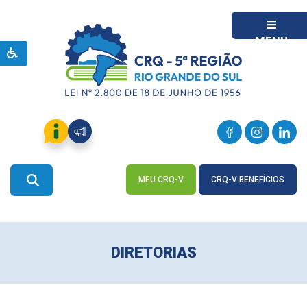
MENU
MEU CRQ-V
CRQ-V BENEFÍCIOS
ACESSE
ACESSE
DIRETORIAS