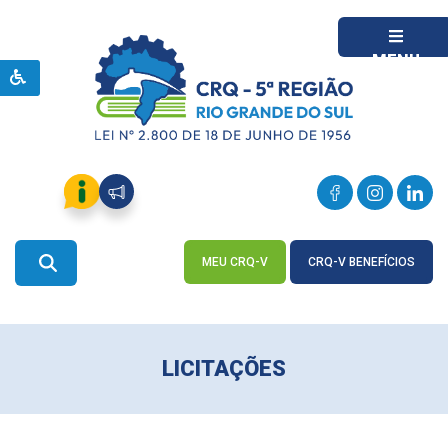
MENU
MEU CRQ-V
CRQ-V BENEFÍCIOS
ACESSE
ACESSE
LICITAÇÕES