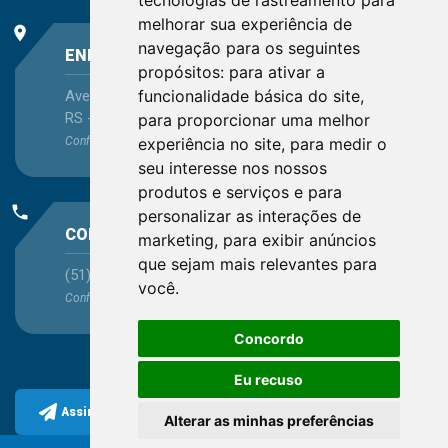
tecnologias de rastreamento para
melhorar sua experiência de
place
navegação para os seguintes
ENDEREÇO
propósitos:
para ativar a
funcionalidade básica do site
,
Avenida Itaqui, 45, Bairro Petrópolis, Porto Alegre -
RS - CEP 90460-140
para proporcionar uma melhor
Confira as demais
experiência no site
localizações
no Estado
,
para medir o
seu interesse nos nossos
produtos e serviços e para
phone
personalizar as interações de
CONTATO
marketing
,
para exibir anúncios
que sejam mais relevantes para
(51) 3330-5659
você
.
Confira os e-mails
aqui
Concordo
Eu recuso
Assine a nossa newsletter
Alterar as minhas preferências