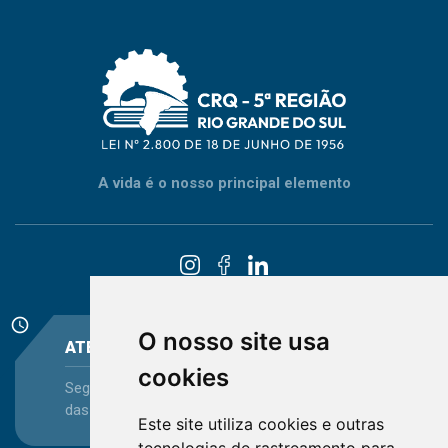
A vida é o nosso principal elemento
schedule
O nosso site usa
ATENDIMENTO
cookies
Segunda-feira a Sexta-feira - das 08:30 às 12:15 e
das 13:30 às 16:45
Este site utiliza cookies e outras