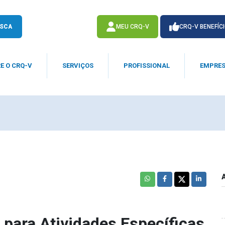
SCA
MEU CRQ-V
CRQ-V BENEFÍC
E O CRQ-V
SERVIÇOS
PROFISSIONAL
EMPRE
ACESSE
ACESSE
para Atividades Específicas