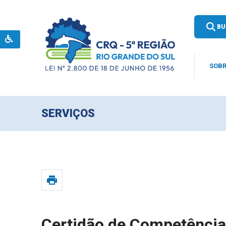
BU
SOBR
SERVIÇOS
print
Certidão de Competência 