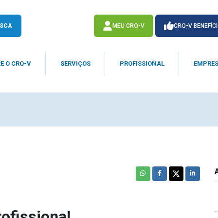
SCA
MEU CRQ-V
CRQ-V BENEFÍC
E O CRQ-V
SERVIÇOS
PROFISSIONAL
EMPRE
ACESSE
ACESSE
ofissional