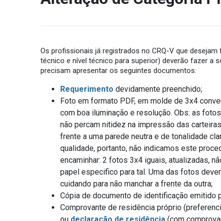
Os profissionais já registrados no CRQ-V que desejam fa
técnico e nível técnico para superior) deverão fazer a 
precisam apresentar os seguintes documentos:
Requerimento
devidamente preenchido;
Foto em formato PDF, em molde de 3x4 convenc
com boa iluminação e resolução. Obs: as foto
não percam nitidez na impressão das carteiras.
frente a uma parede neutra e de tonalidade cl
qualidade, portanto, não indicamos este proce
encaminhar: 2 fotos 3x4 iguais, atualizadas, n
papel especifico para tal. Uma das fotos dever
cuidando para não manchar a frente da outra;
Cópia de documento de identificação emitido p
Comprovante de residência próprio (preferenci
ou
declaração de residência
(com comprovant