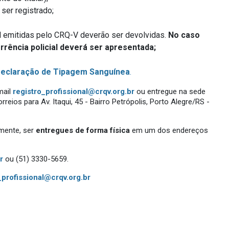
ser registrado;
nal emitidas pelo CRQ-V deverão ser devolvidas.
No caso
orrência policial deverá ser apresentada;
eclaração de Tipagem Sanguínea
.
mail
registro_profissional@crqv.org.br
ou entregue na sede
reios para Av. Itaqui, 45 - Bairro Petrópolis, Porto Alegre/RS -
amente, ser
entregues de forma física
em um dos endereços
r
ou (51) 3330-5659.
_profissional@crqv.org.br