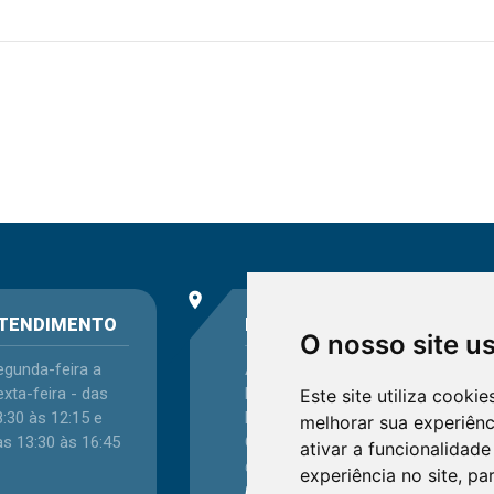
place
phone
TENDIMENTO
ENDEREÇO
O nosso site u
egunda-feira a
Avenida Itaqui, 45,
xta-feira - das
Bairro Petrópolis,
Este site utiliza cooki
:30 às 12:15 e
Porto Alegre - RS -
melhorar sua experiên
as 13:30 às 16:45
CEP 90460-140
ativar a funcionalidade
Confira as demais
experiência no site
,
par
localizações
no Estado