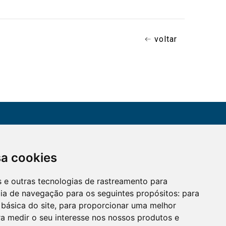
voltar
CONTATO
sa cookies
Assine a nossa
(51) 3330-5659
newsletter
es e outras tecnologias de rastreamento para
Confira os e-mails
aqui
cia de navegação para os seguintes propósitos:
para
 básica do site
,
para proporcionar uma melhor
a medir o seu interesse nos nossos produtos e