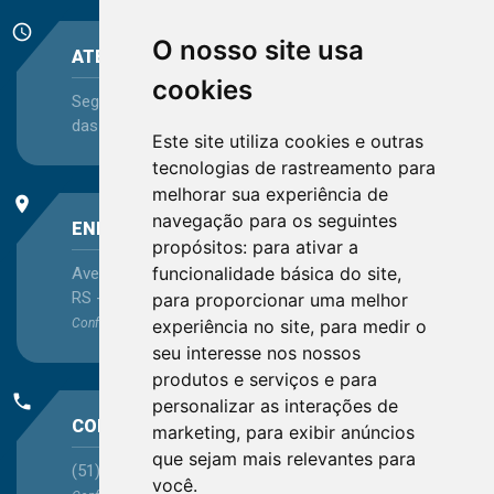
schedule
O nosso site usa
ATENDIMENTO
cookies
Segunda-feira a Sexta-feira - das 08:30 às 12:15 e
das 13:30 às 16:45
Este site utiliza cookies e outras
tecnologias de rastreamento para
melhorar sua experiência de
place
navegação para os seguintes
ENDEREÇO
propósitos:
para ativar a
funcionalidade básica do site
,
Avenida Itaqui, 45, Bairro Petrópolis, Porto Alegre -
RS - CEP 90460-140
para proporcionar uma melhor
Confira as demais
experiência no site
localizações
no Estado
,
para medir o
seu interesse nos nossos
produtos e serviços e para
phone
personalizar as interações de
CONTATO
marketing
,
para exibir anúncios
que sejam mais relevantes para
(51) 3330-5659
você
.