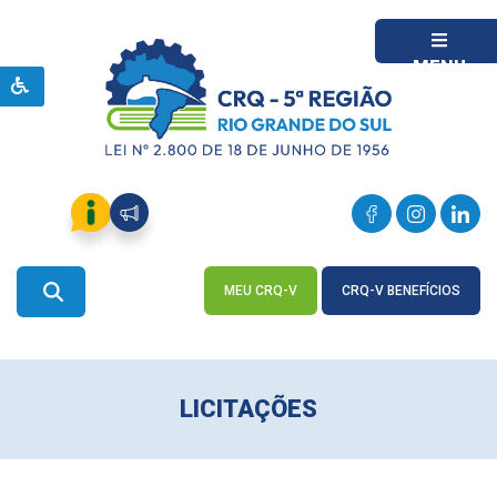
MENU
MEU CRQ-V
CRQ-V BENEFÍCIOS
ACESSE
ACESSE
LICITAÇÕES