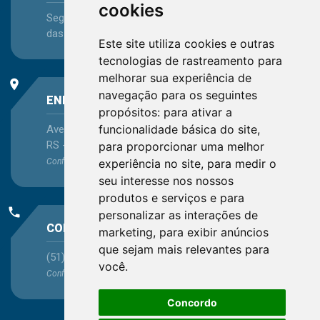
cookies
Segunda-feira a Sexta-feira - das 08:30 às 12:15 e
das 13:30 às 16:45
Este site utiliza cookies e outras
tecnologias de rastreamento para
melhorar sua experiência de
place
navegação para os seguintes
ENDEREÇO
propósitos:
para ativar a
funcionalidade básica do site
,
Avenida Itaqui, 45, Bairro Petrópolis, Porto Alegre -
RS - CEP 90460-140
para proporcionar uma melhor
Confira as demais
experiência no site
localizações
no Estado
,
para medir o
seu interesse nos nossos
produtos e serviços e para
phone
personalizar as interações de
CONTATO
marketing
,
para exibir anúncios
que sejam mais relevantes para
(51) 3330-5659
você
.
Confira os e-mails
aqui
Concordo