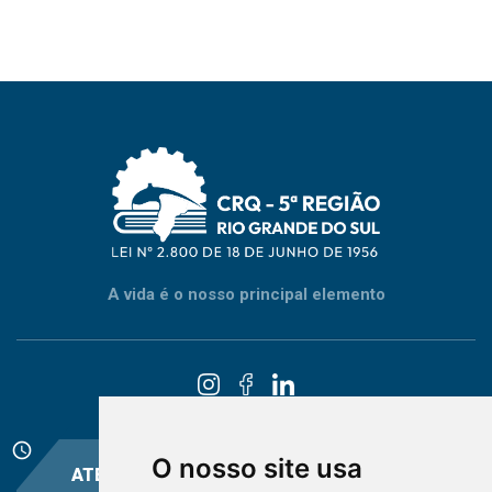
A vida é o nosso principal elemento
schedule
O nosso site usa
ATENDIMENTO