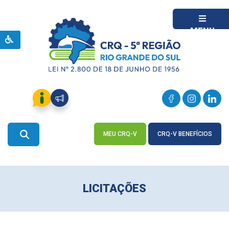
MENU
MEU CRQ-V
CRQ-V BENEFÍCIOS
ACESSE
ACESSE
LICITAÇÕES