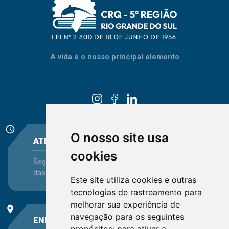
A vida é o nosso principal elemento
schedule
O nosso site usa
ATENDIMENTO
cookies
Segunda-feira a Sexta-feira - das 08:30 às 12:15 e
das 13:30 às 16:45
Este site utiliza cookies e outras
tecnologias de rastreamento para
melhorar sua experiência de
place
navegação para os seguintes
ENDEREÇO