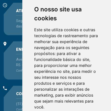
schedule
O nosso site usa
ATENDIMENTO
cookies
Segunda-feira a Sexta-feira - das 08:30 às 12:15 e
das 13:30 às 16:45
Este site utiliza cookies e outras
tecnologias de rastreamento para
melhorar sua experiência de
place
navegação para os seguintes
ENDEREÇO
propósitos:
para ativar a
funcionalidade básica do site
,
Avenida Itaqui, 45, Bairro Petrópolis, Porto Alegre -
RS - CEP 90460-140
para proporcionar uma melhor
experiência no site
,
para medir o
Confira as demais
localizações
no Estado
seu interesse nos nossos
produtos e serviços e para
phone
personalizar as interações de
CONTATO
marketing
,
para exibir anúncios
que sejam mais relevantes para
(51) 3330-5659
você
.
Confira os e-mails
aqui