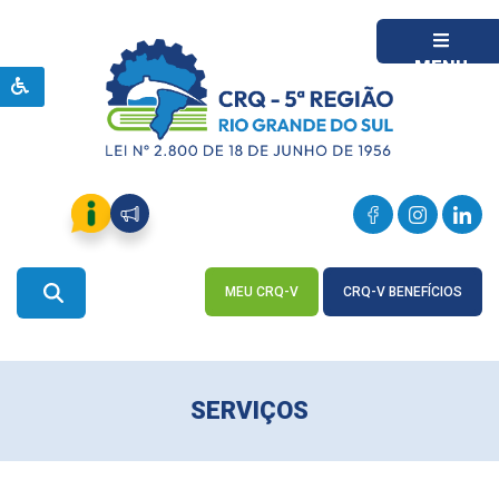
MENU
MEU CRQ-V
CRQ-V BENEFÍCIOS
ACESSE
ACESSE
SERVIÇOS