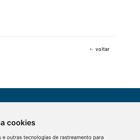
voltar
CONTATO
sa cookies
Assine a nossa
(51) 3330-5659
newsletter
es e outras tecnologias de rastreamento para
Confira os e-mails
aqui