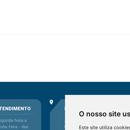
place
phone
TENDIMENTO
ENDEREÇO
O nosso site u
egunda-feira a
Avenida Itaqui, 45,
xta-feira - das
Bairro Petrópolis,
Este site utiliza cooki