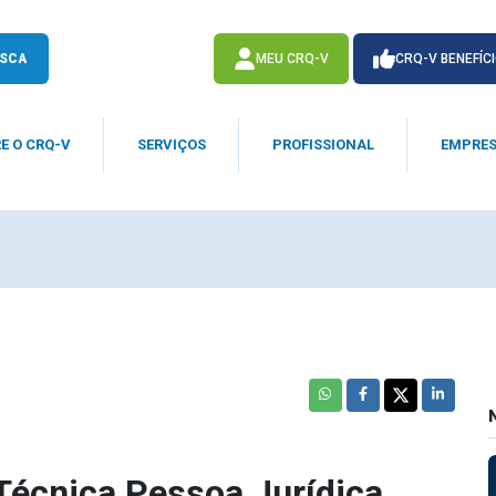
SCA
MEU CRQ-V
CRQ-V BENEFÍC
E O CRQ-V
SERVIÇOS
PROFISSIONAL
EMPRE
ACESSE
ACESSE
Técnica Pessoa Jurídica