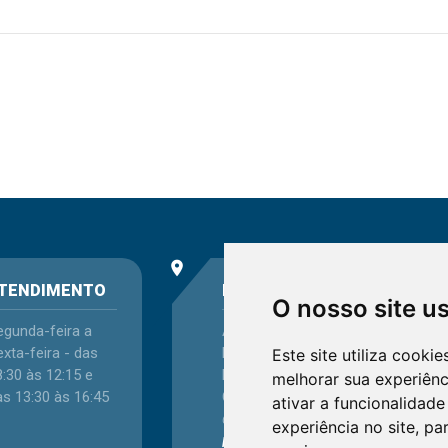
place
phone
TENDIMENTO
ENDEREÇO
O nosso site u
egunda-feira a
Avenida Itaqui, 45,
xta-feira - das
Bairro Petrópolis,
Este site utiliza cooki
:30 às 12:15 e
Porto Alegre - RS -
melhorar sua experiên
as 13:30 às 16:45
CEP 90460-140
ativar a funcionalidade
Confira as demais
experiência no site
,
par
localizações
no Estado