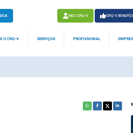
SCA
MEU CRQ-V
CRQ-V BENEFÍC
E O CRQ-V
SERVIÇOS
PROFISSIONAL
EMPRE
ACESSE
ACESSE