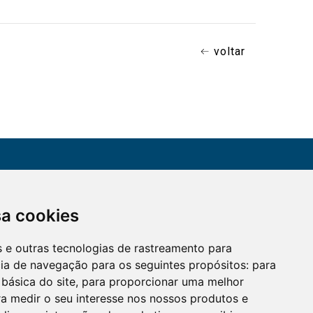
voltar
CONTATO
sa cookies
Assine a nossa
(51) 3330-5659
newsletter
es e outras tecnologias de rastreamento para
Confira os e-mails
aqui
cia de navegação para os seguintes propósitos:
para
 básica do site
,
para proporcionar uma melhor
a medir o seu interesse nos nossos produtos e