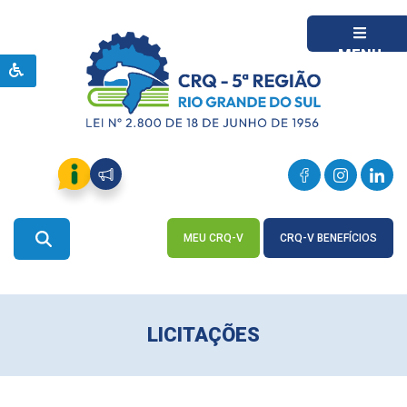
MENU
MEU CRQ-V
CRQ-V BENEFÍCIOS
ACESSE
ACESSE
LICITAÇÕES