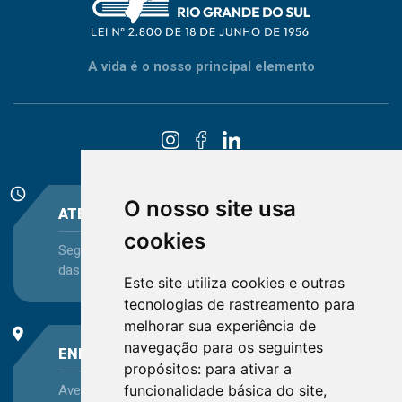
A vida é o nosso principal elemento
schedule
O nosso site usa
ATENDIMENTO
cookies
Segunda-feira a Sexta-feira - das 08:30 às 12:15 e
das 13:30 às 16:45
Este site utiliza cookies e outras
tecnologias de rastreamento para
melhorar sua experiência de
place
navegação para os seguintes
ENDEREÇO
propósitos:
para ativar a
funcionalidade básica do site
,
Avenida Itaqui, 45, Bairro Petrópolis, Porto Alegre -