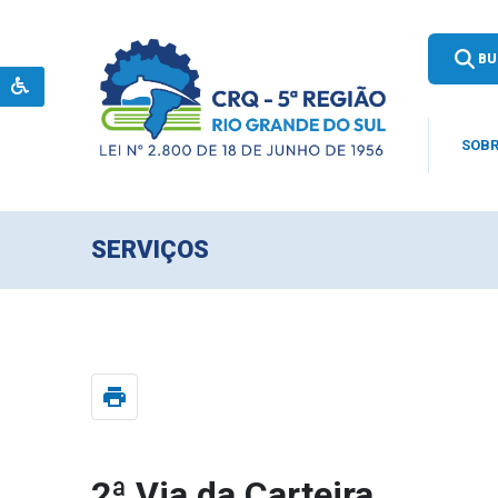
BU
SOBR
SERVIÇOS
print
2ª Via da Carteira