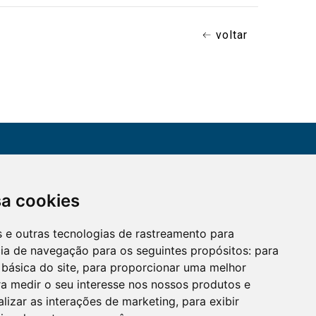
voltar
CONTATO
sa cookies
Assine a nossa
(51) 3330-5659
newsletter
es e outras tecnologias de rastreamento para
Confira os e-mails
aqui
cia de navegação para os seguintes propósitos:
para
 básica do site
,
para proporcionar uma melhor
a medir o seu interesse nos nossos produtos e
alizar as interações de marketing
,
para exibir