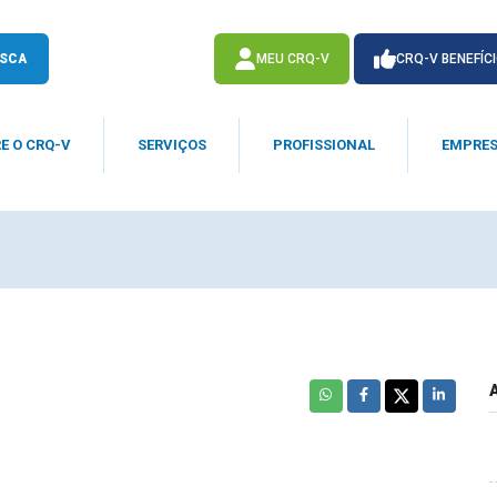
SCA
MEU CRQ-V
CRQ-V BENEFÍC
E O CRQ-V
SERVIÇOS
PROFISSIONAL
EMPRE
ACESSE
ACESSE