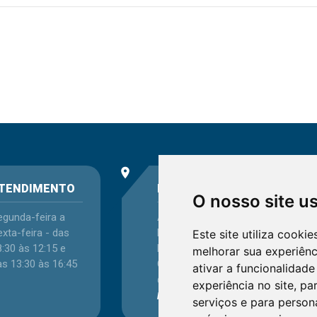
place
phone
TENDIMENTO
ENDEREÇO
O nosso site u
egunda-feira a
Avenida Itaqui, 45,
xta-feira - das
Bairro Petrópolis,
Este site utiliza cooki
:30 às 12:15 e
Porto Alegre - RS -
melhorar sua experiên
as 13:30 às 16:45
CEP 90460-140
ativar a funcionalidade
Confira as demais
experiência no site
,
par
localizações
no Estado
serviços e para person