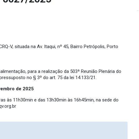
-V, situada na Av. Itaqui, nº 45, Bairro Petrópolis, Porto
limentação, para a realização da 503ª Reunião Plenária do
essuposto no § 3º do art. 75 da lei 14.133/21.
vembro de
2025
oras às 11h30min e das 13h30min às 16h45min, na sede do
v.org.br