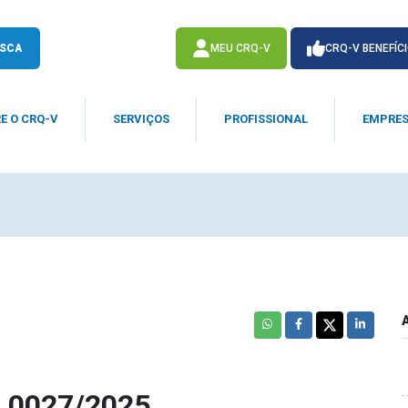
SCA
MEU CRQ-V
CRQ-V BENEFÍC
E O CRQ-V
SERVIÇOS
PROFISSIONAL
EMPRE
ACESSE
ACESSE
 0027/2025