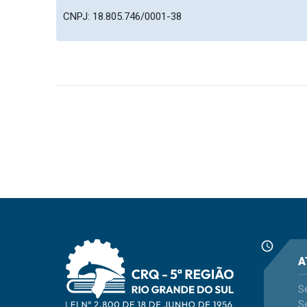
CNPJ: 18.805.746/0001-38
schedule
A
S
Se