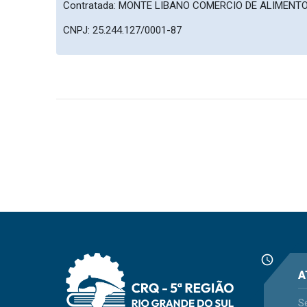
Contratada: MONTE LIBANO COMERCIO DE ALIMENT
CNPJ: 25.244.127/0001-87
schedule
A
S