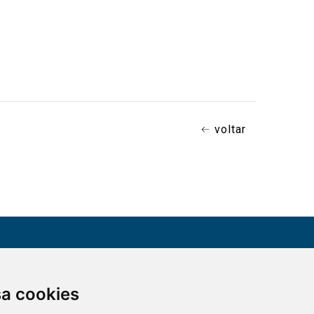
voltar
CONTATO
sa cookies
Assine a nossa
(51) 3330-5659
newsletter