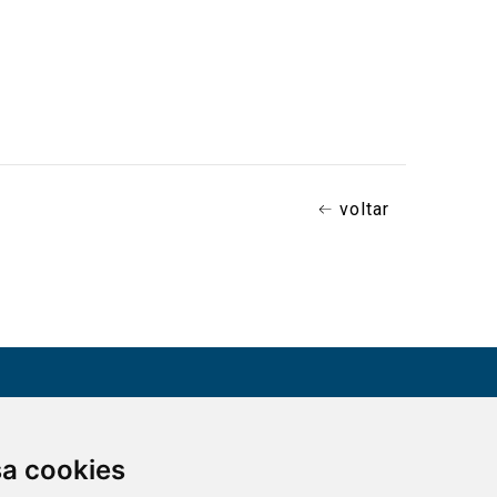
voltar
CONTATO
sa cookies
Assine a nossa
(51) 3330-5659
newsletter