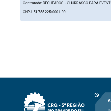
Contratada: RECHEADOS - CHURRASCO PARA EVENT
CNPJ: 51.755.225/0001-99
schedule
A
S