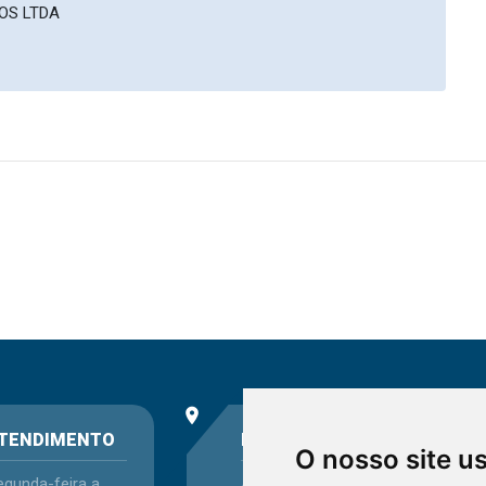
OS LTDA
place
phone
TENDIMENTO
ENDEREÇO
O nosso site u
egunda-feira a
Avenida Itaqui, 45,