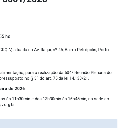
:55 hs
-V, situada na Av. Itaqui, nº 45, Bairro Petrópolis, Porto
limentação, para a realização da 504ª Reunião Plenária do
essuposto no § 3º do art. 75 da lei 14.133/21.
eiro de
2026
oras às 11h30min e das 13h30min às 16h45min, na sede do
v.org.br