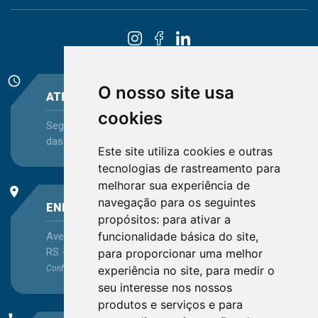
schedule
O nosso site usa
ATENDIMENTO
cookies
Segunda-feira a Sexta-feira - das 08:30 às 12:15 e
das 13:30 às 16:45
Este site utiliza cookies e outras
tecnologias de rastreamento para
melhorar sua experiência de
place
navegação para os seguintes
ENDEREÇO
propósitos:
para ativar a
funcionalidade básica do site
,
Avenida Itaqui, 45, Bairro Petrópolis, Porto Alegre -
RS - CEP 90460-140
para proporcionar uma melhor
experiência no site
,
para medir o
Confira as demais
localizações
no Estado
seu interesse nos nossos
produtos e serviços e para