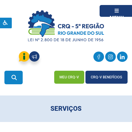
MENU
MEU CRQ-V
CRQ-V BENEFÍCIOS
ACESSE
ACESSE
SERVIÇOS