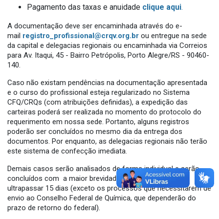
Pagamento das taxas e anuidade
clique aqui
.
A documentação deve ser encaminhada através do e-
mail
registro_profissional@crqv.org.br
ou entregue na sede
da capital e delegacias regionais ou encaminhada via Correios
para Av. Itaqui, 45 - Bairro Petrópolis, Porto Alegre/RS - 90460-
140.
Caso não existam pendências na documentação apresentada
e o curso do profissional esteja regularizado no Sistema
CFQ/CRQs (com atribuições definidas), a expedição das
carteiras poderá ser realizada no momento do protocolo do
requerimento em nossa sede. Portanto, alguns registros
poderão ser concluídos no mesmo dia da entrega dos
documentos. Por enquanto, as delegacias regionais não terão
este sistema de confecção imediata.
Demais casos serão analisados de forma individual e serão
concluídos com a maior brevidade possível, sem
ultrapassar 15 dias (exceto os processos que necessitarem de
envio ao Conselho Federal de Química, que dependerão do
prazo de retorno do federal).