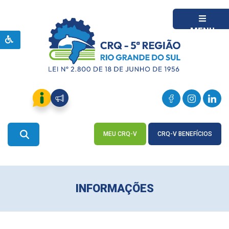
MENU
MEU CRQ-V
CRQ-V BENEFÍCIOS
ACESSE
ACESSE
INFORMAÇÕES