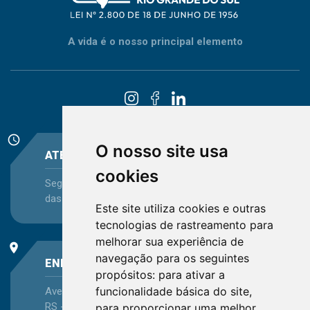
A vida é o nosso principal elemento
schedule
O nosso site usa
ATENDIMENTO
cookies
Segunda-feira a Sexta-feira - das 08:30 às 12:15 e
das 13:30 às 16:45
Este site utiliza cookies e outras
tecnologias de rastreamento para
melhorar sua experiência de
place
navegação para os seguintes
ENDEREÇO
propósitos:
para ativar a
funcionalidade básica do site
,
Avenida Itaqui, 45, Bairro Petrópolis, Porto Alegre -
RS - CEP 90460-140
para proporcionar uma melhor