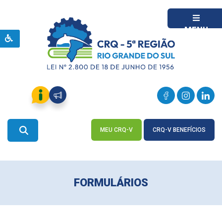
MENU
MEU CRQ-V
CRQ-V BENEFÍCIOS
ACESSE
ACESSE
FORMULÁRIOS