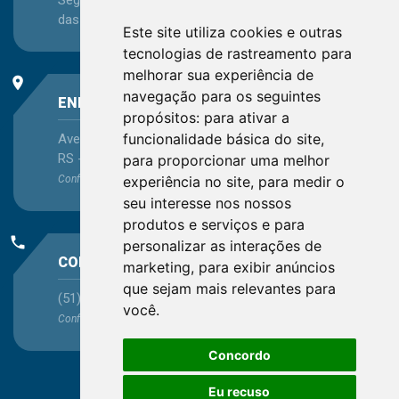
Segunda-feira a Sexta-feira - das 08:30 às 12:15 e
das 13:30 às 16:45
Este site utiliza cookies e outras
tecnologias de rastreamento para
melhorar sua experiência de
place
navegação para os seguintes
ENDEREÇO
propósitos:
para ativar a
funcionalidade básica do site
,
Avenida Itaqui, 45, Bairro Petrópolis, Porto Alegre -
RS - CEP 90460-140
para proporcionar uma melhor
experiência no site
,
para medir o
Confira as demais
localizações
no Estado
seu interesse nos nossos
produtos e serviços e para
phone
personalizar as interações de
CONTATO
marketing
,
para exibir anúncios
que sejam mais relevantes para
(51) 3330-5659
você
.
Confira os e-mails
aqui
Concordo
Eu recuso