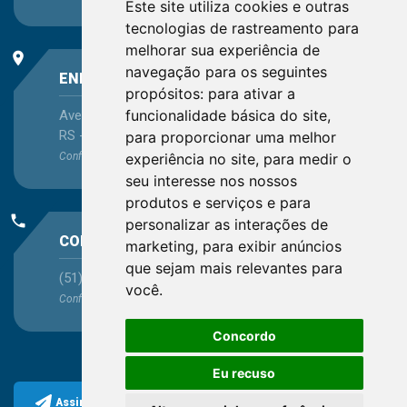
Este site utiliza cookies e outras
tecnologias de rastreamento para
melhorar sua experiência de
place
navegação para os seguintes
ENDEREÇO
propósitos:
para ativar a
funcionalidade básica do site
,
Avenida Itaqui, 45, Bairro Petrópolis, Porto Alegre -
RS - CEP 90460-140
para proporcionar uma melhor
experiência no site
,
para medir o
Confira as demais
localizações
no Estado
seu interesse nos nossos
produtos e serviços e para
phone
personalizar as interações de
CONTATO
marketing
,
para exibir anúncios
que sejam mais relevantes para
(51) 3330-5659
você
.
Confira os e-mails
aqui
Concordo
Eu recuso
Assine a nossa newsletter