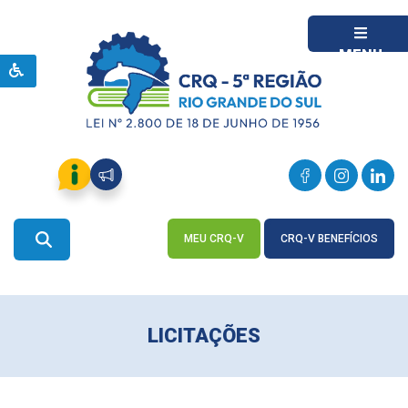
MENU
MEU CRQ-V
CRQ-V BENEFÍCIOS
ACESSE
ACESSE
LICITAÇÕES