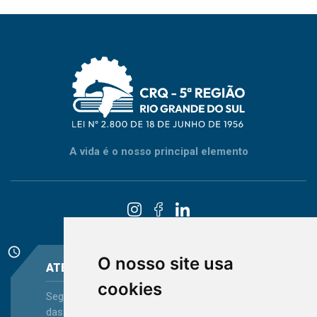
A vida é o nosso principal elemento
schedule
O nosso site usa
ATENDIMENTO
cookies
Segunda-feira a Sexta-feira - das 08:30 às 12:15 e
das 13:30 às 16:45