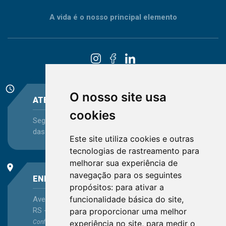
A vida é o nosso principal elemento
schedule
O nosso site usa
ATENDIMENTO
cookies
Segunda-feira a Sexta-feira - das 08:30 às 12:15 e
das 13:30 às 16:45
Este site utiliza cookies e outras
tecnologias de rastreamento para
melhorar sua experiência de
place
navegação para os seguintes
ENDEREÇO
propósitos:
para ativar a
funcionalidade básica do site
,
Avenida Itaqui, 45, Bairro Petrópolis, Porto Alegre -
RS - CEP 90460-140
para proporcionar uma melhor
experiência no site
,
para medir o
Confira as demais
localizações
no Estado