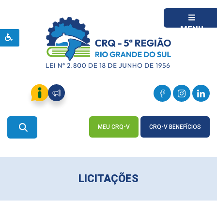
MENU
MEU CRQ-V
CRQ-V BENEFÍCIOS
ACESSE
ACESSE
LICITAÇÕES