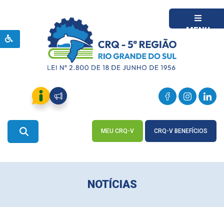
MENU
MEU CRQ-V
CRQ-V BENEFÍCIOS
ACESSE
ACESSE
NOTÍCIAS