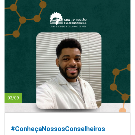
03/09
#ConheçaNossosConselheiros