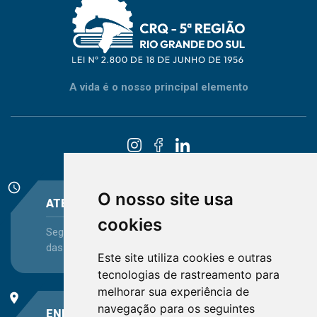
A vida é o nosso principal elemento
schedule
O nosso site usa
ATENDIMENTO
cookies
Segunda-feira a Sexta-feira - das 08:30 às 12:15 e
das 13:30 às 16:45
Este site utiliza cookies e outras
tecnologias de rastreamento para
melhorar sua experiência de
place
navegação para os seguintes
ENDEREÇO