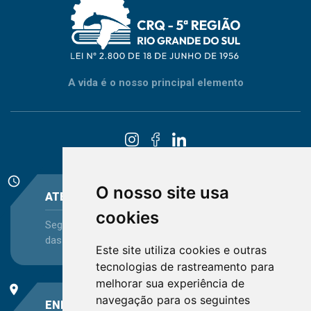
A vida é o nosso principal elemento
schedule
O nosso site usa
ATENDIMENTO
cookies
Segunda-feira a Sexta-feira - das 08:30 às 12:15 e
das 13:30 às 16:45
Este site utiliza cookies e outras
tecnologias de rastreamento para
melhorar sua experiência de
place
navegação para os seguintes
ENDEREÇO