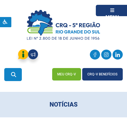
MENU
MEU CRQ-V
CRQ-V BENEFÍCIOS
ACESSE
ACESSE
NOTÍCIAS