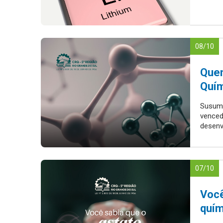
08/10
Quem
Quím
Susumu
venced
desenv
07/10
Você
quím