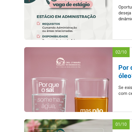
Oportu
deseja
dinâmi
02/10
Por 
óleo
Se exi
com ce
01/10