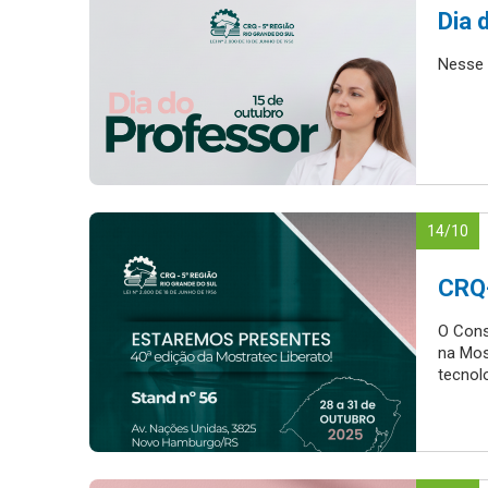
Dia 
Nesse 
14/10
CRQ-
O Cons
na Mos
tecnol