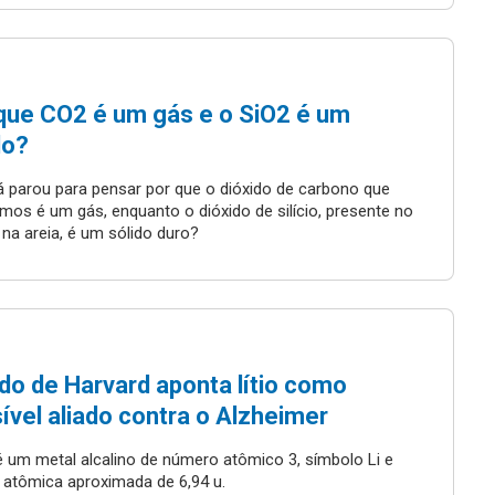
que CO2 é um gás e o SiO2 é um
do?
á parou para pensar por que o dióxido de carbono que
amos é um gás, enquanto o dióxido de silício, presente no
 na areia, é um sólido duro?
do de Harvard aponta lítio como
ível aliado contra o Alzheimer
o é um metal alcalino de número atômico 3, símbolo Li e
atômica aproximada de 6,94 u.