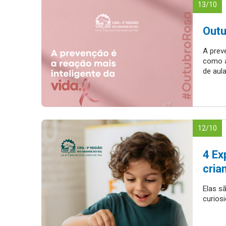
13/10
Outu
A prev
como a
de aula
12/10
4 Ex
cria
Elas s
curios