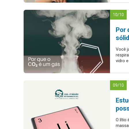
10/10
Por 
sóli
Você j
respir
vidro e
09/10
Estu
poss
O líti
massa 