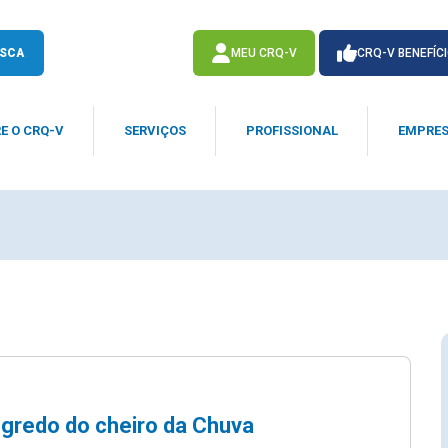
SCA
MEU CRQ-V
CRQ-V BENEFÍC
E O CRQ-V
SERVIÇOS
PROFISSIONAL
EMPRE
ACESSE
ACESSE
gredo do cheiro da Chuva