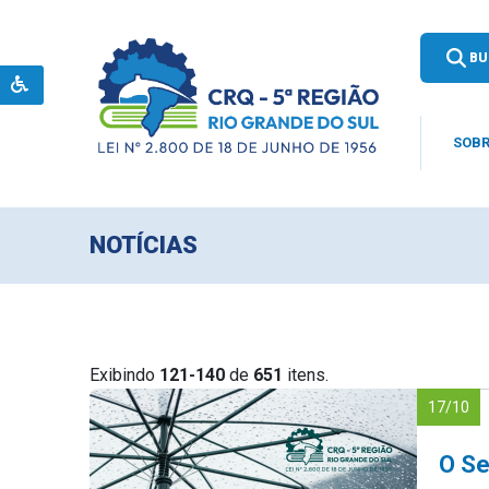
BU
SOBR
NOTÍCIAS
Exibindo
121-140
de
651
itens.
17/10
O Se