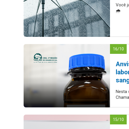
Você j
🌧️
16/10
Anvi
labo
san
Nesta 
Chama
15/10