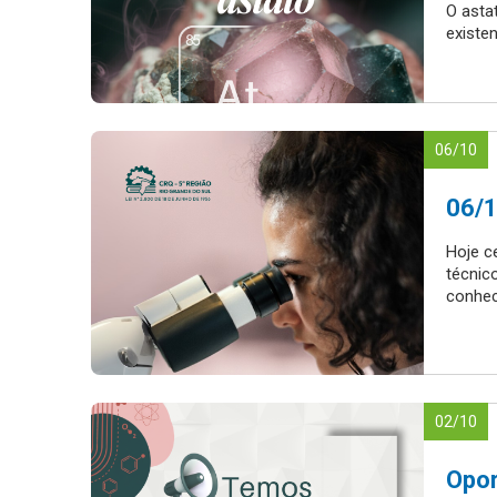
O asta
existen
06/10
06/1
Hoje c
técnic
conhec
02/10
Opor