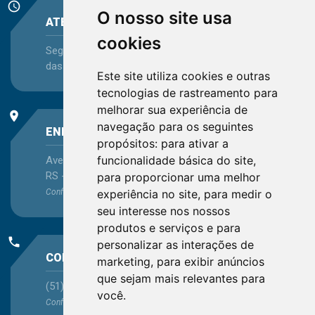
schedule
O nosso site usa
ATENDIMENTO
cookies
Segunda-feira a Sexta-feira - das 08:30 às 12:15 e
das 13:30 às 16:45
Este site utiliza cookies e outras
tecnologias de rastreamento para
melhorar sua experiência de
place
navegação para os seguintes
ENDEREÇO
propósitos:
para ativar a
funcionalidade básica do site
,
Avenida Itaqui, 45, Bairro Petrópolis, Porto Alegre -
RS - CEP 90460-140
para proporcionar uma melhor
experiência no site
,
para medir o
Confira as demais
localizações
no Estado
seu interesse nos nossos
produtos e serviços e para
phone
personalizar as interações de
CONTATO
marketing
,
para exibir anúncios
que sejam mais relevantes para
(51) 3330-5659
você
.
Confira os e-mails
aqui