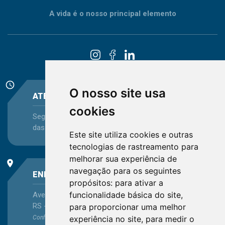
A vida é o nosso principal elemento
schedule
O nosso site usa
ATENDIMENTO
cookies
Segunda-feira a Sexta-feira - das 08:30 às 12:15 e
das 13:30 às 16:45
Este site utiliza cookies e outras
tecnologias de rastreamento para
melhorar sua experiência de
place
navegação para os seguintes
ENDEREÇO
propósitos:
para ativar a
funcionalidade básica do site
,
Avenida Itaqui, 45, Bairro Petrópolis, Porto Alegre -
RS - CEP 90460-140
para proporcionar uma melhor
experiência no site
,
para medir o
Confira as demais
localizações
no Estado