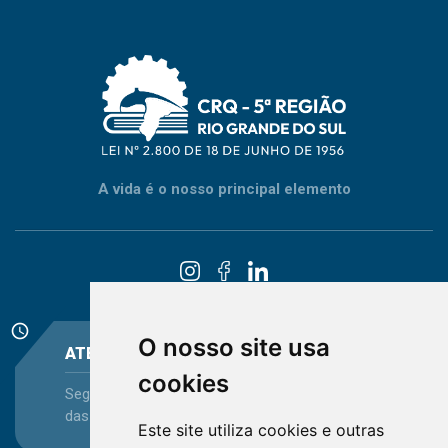
A vida é o nosso principal elemento
schedule
O nosso site usa
ATENDIMENTO
cookies
Segunda-feira a Sexta-feira - das 08:30 às 12:15 e
das 13:30 às 16:45
Este site utiliza cookies e outras