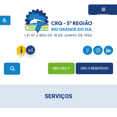
MENU
MEU CRQ-V
CRQ-V BENEFÍCIOS
ACESSE
ACESSE
SERVIÇOS