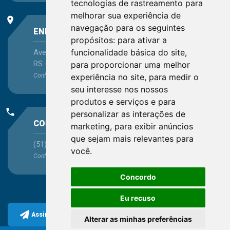
tecnologias de rastreamento para
melhorar sua experiência de
place
navegação para os seguintes
ENDEREÇO
propósitos:
para ativar a
funcionalidade básica do site
,
Avenida Itaqui, 45, Bairro Petrópolis, Porto Alegre -
RS - CEP 90460-140
para proporcionar uma melhor
experiência no site
,
para medir o
Confira as demais
localizações
no Estado
seu interesse nos nossos
produtos e serviços e para
phone
personalizar as interações de
CONTATO
marketing
,
para exibir anúncios
que sejam mais relevantes para
(51) 3330-5659
você
.
Confira os e-mails
aqui
Concordo
Eu recuso
Assine a nossa newsletter
Alterar as minhas preferências