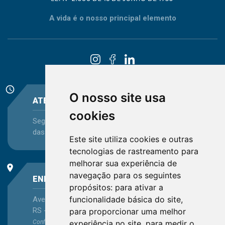
A vida é o nosso principal elemento
schedule
O nosso site usa
ATENDIMENTO
cookies
Segunda-feira a Sexta-feira - das 08:30 às 12:15 e
das 13:30 às 16:45
Este site utiliza cookies e outras
tecnologias de rastreamento para
melhorar sua experiência de
place
navegação para os seguintes
ENDEREÇO
propósitos:
para ativar a
funcionalidade básica do site
,
Avenida Itaqui, 45, Bairro Petrópolis, Porto Alegre -
RS - CEP 90460-140
para proporcionar uma melhor
experiência no site
,
para medir o
Confira as demais
localizações
no Estado