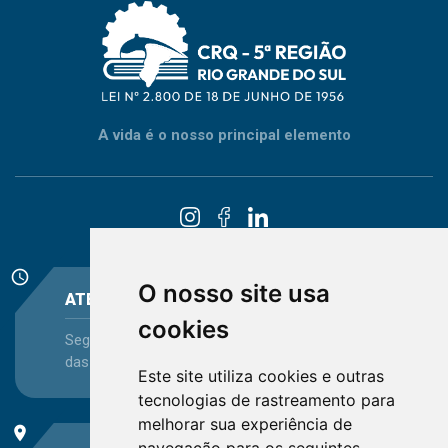
A vida é o nosso principal elemento
schedule
O nosso site usa
ATENDIMENTO
cookies
Segunda-feira a Sexta-feira - das 08:30 às 12:15 e
das 13:30 às 16:45
Este site utiliza cookies e outras
tecnologias de rastreamento para
melhorar sua experiência de
place