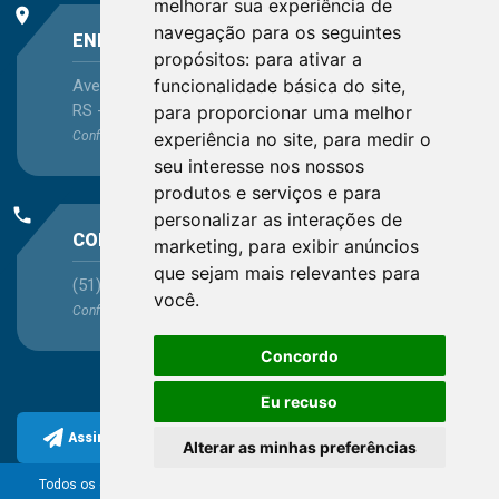
melhorar sua experiência de
place
navegação para os seguintes
ENDEREÇO
propósitos:
para ativar a
funcionalidade básica do site
,
Avenida Itaqui, 45, Bairro Petrópolis, Porto Alegre -
RS - CEP 90460-140
para proporcionar uma melhor
experiência no site
,
para medir o
Confira as demais
localizações
no Estado
seu interesse nos nossos
produtos e serviços e para
phone
personalizar as interações de
CONTATO
marketing
,
para exibir anúncios
que sejam mais relevantes para
(51) 3330-5659
você
.
Confira os e-mails
aqui
Concordo
Eu recuso
Assine a nossa newsletter
Alterar as minhas preferências
Todos os direitos reservados ao Conselho Regional de