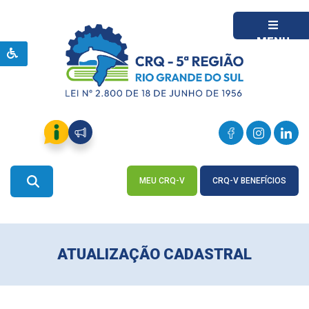
MENU
MEU CRQ-V
CRQ-V BENEFÍCIOS
ACESSE
ACESSE
ATUALIZAÇÃO CADASTRAL