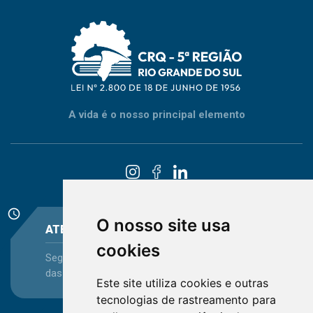
A vida é o nosso principal elemento
schedule
O nosso site usa
ATENDIMENTO
cookies
Segunda-feira a Sexta-feira - das 08:30 às 12:15 e
das 13:30 às 16:45
Este site utiliza cookies e outras
tecnologias de rastreamento para