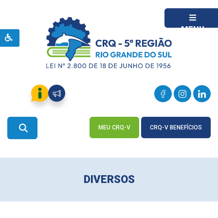
MENU
MEU CRQ-V
CRQ-V BENEFÍCIOS
ACESSE
ACESSE
DIVERSOS