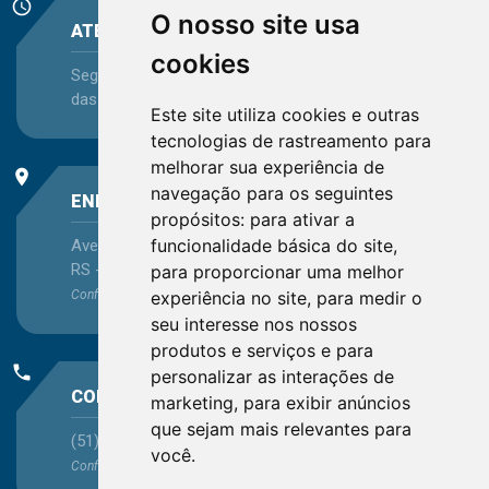
schedule
O nosso site usa
ATENDIMENTO
cookies
Segunda-feira a Sexta-feira - das 08:30 às 12:15 e
das 13:30 às 16:45
Este site utiliza cookies e outras
tecnologias de rastreamento para
melhorar sua experiência de
place
navegação para os seguintes
ENDEREÇO
propósitos:
para ativar a
funcionalidade básica do site
,
Avenida Itaqui, 45, Bairro Petrópolis, Porto Alegre -
RS - CEP 90460-140
para proporcionar uma melhor
experiência no site
,
para medir o
Confira as demais
localizações
no Estado
seu interesse nos nossos
produtos e serviços e para
phone
personalizar as interações de
CONTATO
marketing
,
para exibir anúncios
que sejam mais relevantes para
(51) 3330-5659
você
.
Confira os e-mails
aqui