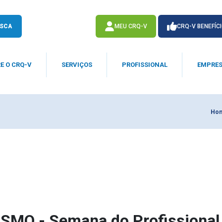
SCA
MEU CRQ-V
CRQ-V BENEFÍC
E O CRQ-V
SERVIÇOS
PROFISSIONAL
EMPRE
ACESSE
ACESSE
Ho
MO - Semana do Profissional