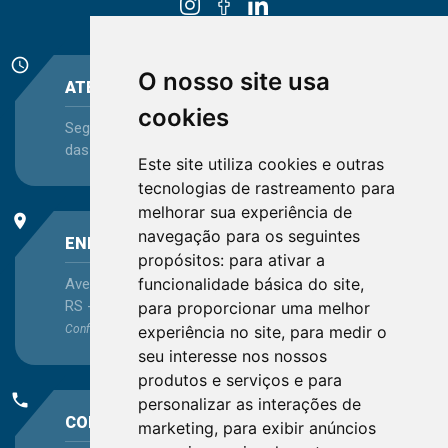
schedule
O nosso site usa
ATENDIMENTO
cookies
Segunda-feira a Sexta-feira - das 08:30 às 12:15 e
das 13:30 às 16:45
Este site utiliza cookies e outras
tecnologias de rastreamento para
melhorar sua experiência de
place
navegação para os seguintes
ENDEREÇO
propósitos:
para ativar a
funcionalidade básica do site
,
Avenida Itaqui, 45, Bairro Petrópolis, Porto Alegre -
RS - CEP 90460-140
para proporcionar uma melhor
experiência no site
,
para medir o
Confira as demais
localizações
no Estado
seu interesse nos nossos
produtos e serviços e para
phone
personalizar as interações de
CONTATO
marketing
,
para exibir anúncios