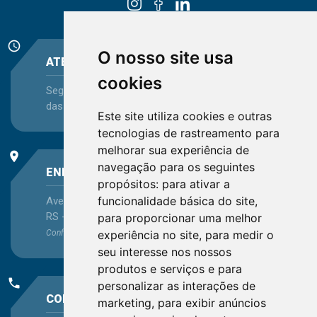
schedule
O nosso site usa
ATENDIMENTO
cookies
Segunda-feira a Sexta-feira - das 08:30 às 12:15 e
das 13:30 às 16:45
Este site utiliza cookies e outras
tecnologias de rastreamento para
melhorar sua experiência de
place
navegação para os seguintes
ENDEREÇO
propósitos:
para ativar a
funcionalidade básica do site
,
Avenida Itaqui, 45, Bairro Petrópolis, Porto Alegre -
RS - CEP 90460-140
para proporcionar uma melhor
experiência no site
,
para medir o
Confira as demais
localizações
no Estado
seu interesse nos nossos
produtos e serviços e para
phone
personalizar as interações de
CONTATO
marketing
,
para exibir anúncios