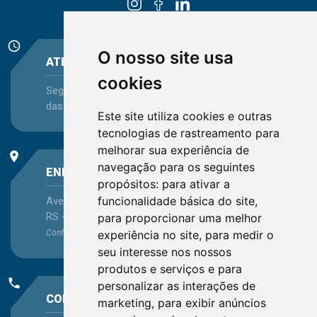
schedule
O nosso site usa
ATENDIMENTO
cookies
Segunda-feira a Sexta-feira - das 08:30 às 12:15 e
das 13:30 às 16:45
Este site utiliza cookies e outras
tecnologias de rastreamento para
melhorar sua experiência de
place
navegação para os seguintes
ENDEREÇO
propósitos:
para ativar a
funcionalidade básica do site
,
Avenida Itaqui, 45, Bairro Petrópolis, Porto Alegre -
RS - CEP 90460-140
para proporcionar uma melhor
experiência no site
,
para medir o
Confira as demais
localizações
no Estado
seu interesse nos nossos
produtos e serviços e para
phone
personalizar as interações de
CONTATO
marketing
,
para exibir anúncios