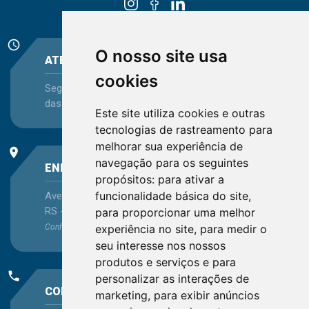
schedule
O nosso site usa
ATENDIMENTO
cookies
Segunda-feira a Sexta-feira - das 08:30 às 12:15 e
das 13:30 às 16:45
Este site utiliza cookies e outras
tecnologias de rastreamento para
melhorar sua experiência de
place
navegação para os seguintes
ENDEREÇO
propósitos:
para ativar a
funcionalidade básica do site
,
Avenida Itaqui, 45, Bairro Petrópolis, Porto Alegre -
RS - CEP 90460-140
para proporcionar uma melhor
experiência no site
,
para medir o
Confira as demais
localizações
no Estado
seu interesse nos nossos
produtos e serviços e para
phone
personalizar as interações de
CONTATO
marketing
,
para exibir anúncios