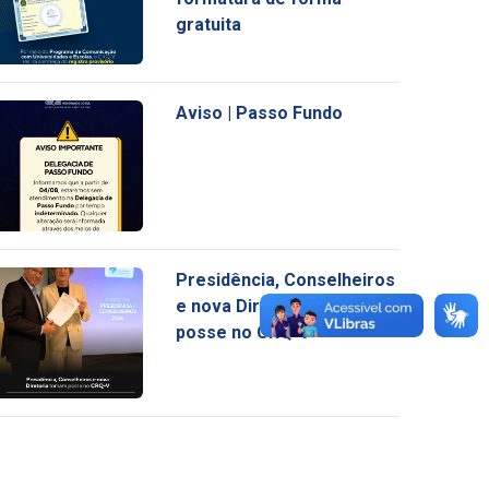
gratuita
Aviso | Passo Fundo
Presidência, Conselheiros
e nova Diretoria tomam
posse no CRQ-V