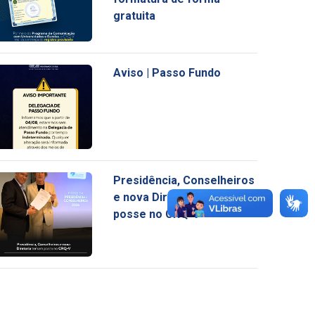
gratuita
Aviso | Passo Fundo
Presidência, Conselheiros
e nova Diretoria tomam
posse no CRQ-V