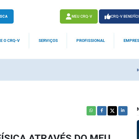
SCA
MEU CRQ-V
CRQ-V BENEFÍC
E O CRQ-V
SERVIÇOS
PROFISSIONAL
EMPRE
ACESSE
ACESSE
FÍSICA ATRAVÉS DO MEU