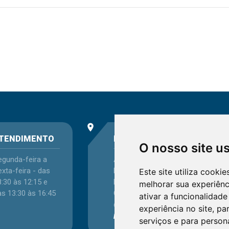
place
phone
TENDIMENTO
ENDEREÇO
O nosso site u
egunda-feira a
Avenida Itaqui, 45,
xta-feira - das
Bairro Petrópolis,
Este site utiliza cooki
:30 às 12:15 e
Porto Alegre - RS -
melhorar sua experiên
as 13:30 às 16:45
CEP 90460-140
ativar a funcionalidade
Confira as demais
experiência no site
,
par
localizações
no Estado
serviços e para person