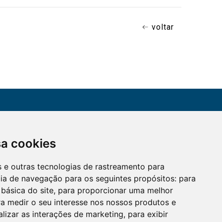
voltar
CONTATO
sa cookies
Assine a nossa
(51) 3330-5659
newsletter
es e outras tecnologias de rastreamento para
Confira os e-mails
aqui
cia de navegação para os seguintes propósitos:
para
 básica do site
,
para proporcionar uma melhor
a medir o seu interesse nos nossos produtos e
alizar as interações de marketing
,
para exibir