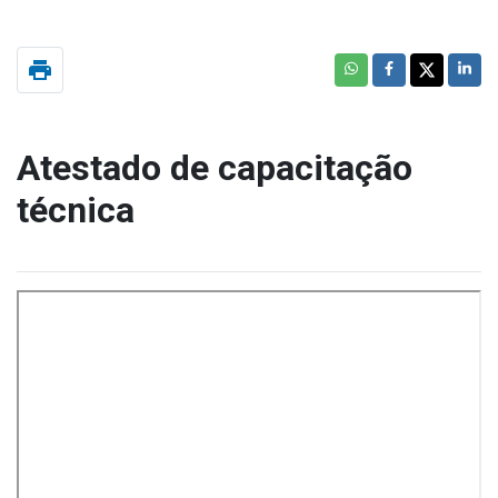
print
Atestado de capacitação
técnica