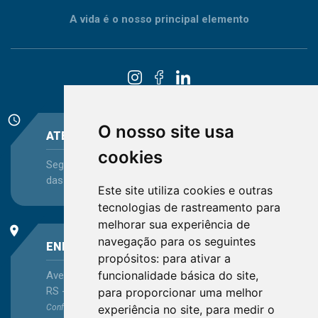
A vida é o nosso principal elemento
schedule
O nosso site usa
ATENDIMENTO
cookies
Segunda-feira a Sexta-feira - das 08:30 às 12:15 e
das 13:30 às 16:45
Este site utiliza cookies e outras
tecnologias de rastreamento para
melhorar sua experiência de
place
navegação para os seguintes
ENDEREÇO
propósitos:
para ativar a
funcionalidade básica do site
,
Avenida Itaqui, 45, Bairro Petrópolis, Porto Alegre -
RS - CEP 90460-140
para proporcionar uma melhor
experiência no site
,
para medir o
Confira as demais
localizações
no Estado