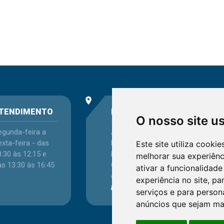
place
phone
TENDIMENTO
ENDEREÇO
O nosso site u
egunda-feira a
Avenida Itaqui, 45,
xta-feira - das
Bairro Petrópolis,
Este site utiliza cooki
:30 às 12:15 e
Porto Alegre - RS -
melhorar sua experiên
as 13:30 às 16:45
CEP 90460-140
ativar a funcionalidade
Confira as demais
experiência no site
,
par
localizações
no Estado
serviços e para person
anúncios que sejam ma