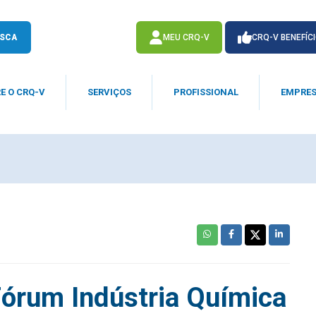
SCA
MEU CRQ-V
CRQ-V BENEFÍC
E O CRQ-V
SERVIÇOS
PROFISSIONAL
EMPRE
ACESSE
ACESSE
Fórum Indústria Química