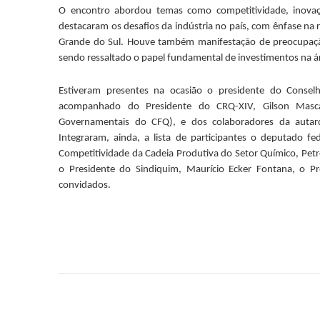
O encontro abordou temas como competitividade, inovaç
destacaram os desafios da indústria no país, com ênfase na 
Grande do Sul. Houve também manifestação de preocupação 
sendo ressaltado o papel fundamental de investimentos na ár
Estiveram presentes na ocasião o presidente do Conselho
acompanhado do Presidente do CRQ-XIV, Gilson Masca
Governamentais do CFQ), e dos colaboradores da autarq
Integraram, ainda, a lista de participantes o deputado f
Competitividade da Cadeia Produtiva do Setor Químico, Pet
o Presidente do Sindiquim, Maurício Ecker Fontana, o P
convidados.