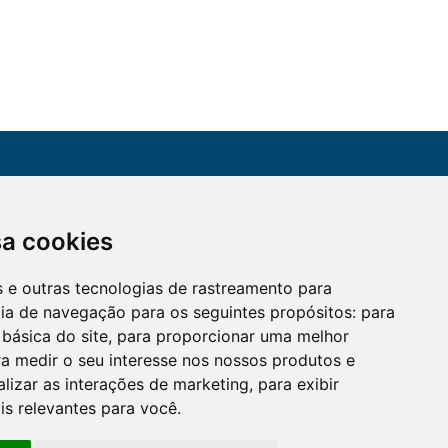
CONTATO
sa cookies
Assine a nossa
(51) 3330-5659
newsletter
es e outras tecnologias de rastreamento para
Confira os e-mails
aqui
cia de navegação para os seguintes propósitos:
para
 básica do site
,
para proporcionar uma melhor
a medir o seu interesse nos nossos produtos e
alizar as interações de marketing
,
para exibir
is relevantes para você
.