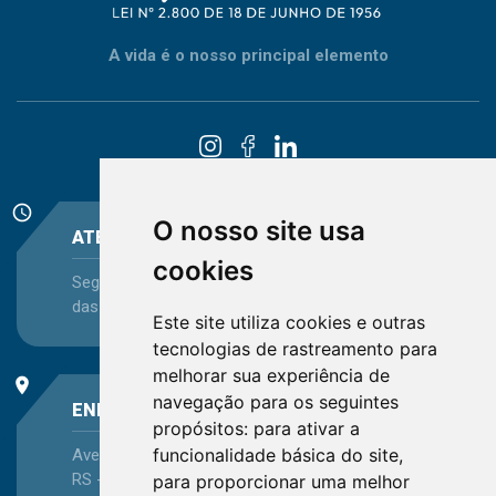
A vida é o nosso principal elemento
schedule
O nosso site usa
ATENDIMENTO
cookies
Segunda-feira a Sexta-feira - das 08:30 às 12:15 e
das 13:30 às 16:45
Este site utiliza cookies e outras
tecnologias de rastreamento para
melhorar sua experiência de
place
navegação para os seguintes
ENDEREÇO
propósitos:
para ativar a
funcionalidade básica do site
,
Avenida Itaqui, 45, Bairro Petrópolis, Porto Alegre -
RS - CEP 90460-140
para proporcionar uma melhor