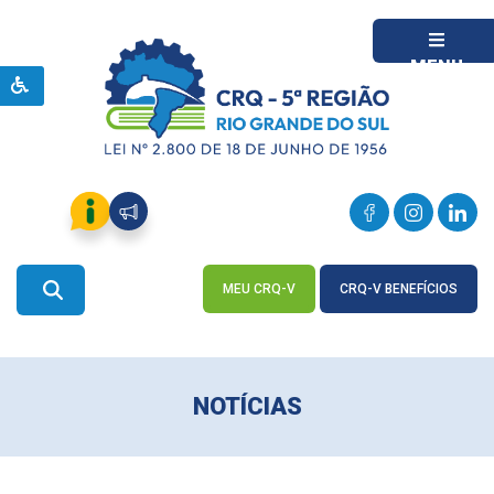
MENU
MEU CRQ-V
CRQ-V BENEFÍCIOS
ACESSE
ACESSE
NOTÍCIAS