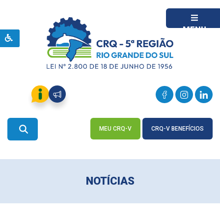
MENU
MEU CRQ-V
CRQ-V BENEFÍCIOS
ACESSE
ACESSE
NOTÍCIAS