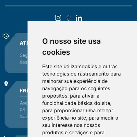
schedule
O nosso site usa
ATENDIMENTO
cookies
Segunda-feira a Sexta-feira - das 08:30 às 12:15 e
das 13:30 às 16:45
Este site utiliza cookies e outras
tecnologias de rastreamento para
melhorar sua experiência de
place
navegação para os seguintes
ENDEREÇO
propósitos:
para ativar a
funcionalidade básica do site
,
Avenida Itaqui, 45, Bairro Petrópolis, Porto Alegre -
RS - CEP 90460-140
para proporcionar uma melhor
Confira as demais
localizações
no Estado
experiência no site
,
para medir o
seu interesse nos nossos
produtos e serviços e para