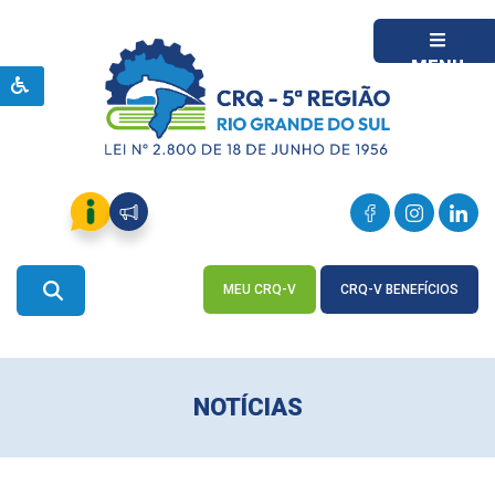
MENU
MEU CRQ-V
CRQ-V BENEFÍCIOS
ACESSE
ACESSE
NOTÍCIAS