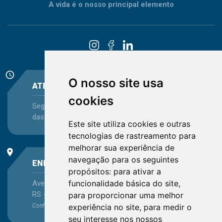
A vida é o nosso principal elemento
schedule
O nosso site usa
ATENDIMENTO
cookies
Segunda-feira a Sexta-feira - das 08:30 às 12:15 e
das 13:30 às 16:45
Este site utiliza cookies e outras
tecnologias de rastreamento para
melhorar sua experiência de
place
navegação para os seguintes
ENDEREÇO
propósitos:
para ativar a
funcionalidade básica do site
,
Avenida Itaqui, 45, Bairro Petrópolis, Porto Alegre -
RS - CEP 90460-140
para proporcionar uma melhor
Confira as demais
localizações
no Estado
experiência no site
,
para medir o
seu interesse nos nossos