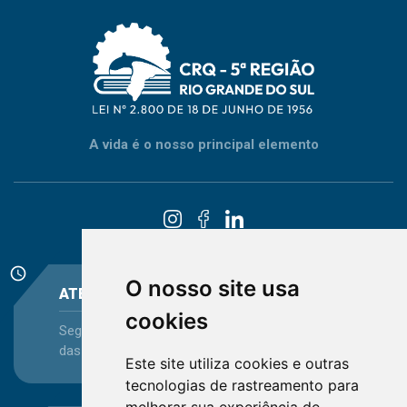
A vida é o nosso principal elemento
schedule
O nosso site usa
ATENDIMENTO
cookies
Segunda-feira a Sexta-feira - das 08:30 às 12:15 e
das 13:30 às 16:45
Este site utiliza cookies e outras
tecnologias de rastreamento para