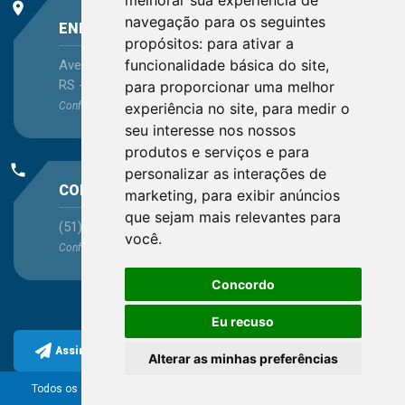
melhorar sua experiência de
place
navegação para os seguintes
ENDEREÇO
propósitos:
para ativar a
funcionalidade básica do site
,
Avenida Itaqui, 45, Bairro Petrópolis, Porto Alegre -
RS - CEP 90460-140
para proporcionar uma melhor
Confira as demais
localizações
no Estado
experiência no site
,
para medir o
seu interesse nos nossos
produtos e serviços e para
phone
personalizar as interações de
CONTATO
marketing
,
para exibir anúncios
que sejam mais relevantes para
(51) 3330-5659
você
.
Confira os e-mails
aqui
Concordo
Eu recuso
Assine a nossa newsletter
Alterar as minhas preferências
Todos os direitos reservados ao Conselho Regional de
Química da 5ª Região.