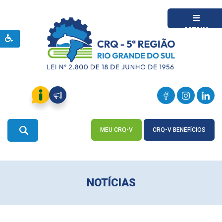
MENU
MEU CRQ-V
CRQ-V BENEFÍCIOS
ACESSE
ACESSE
NOTÍCIAS