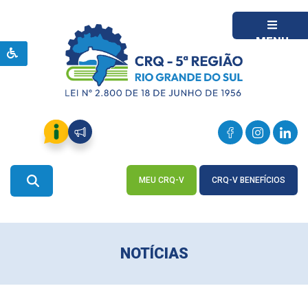
MENU
MEU CRQ-V
CRQ-V BENEFÍCIOS
ACESSE
ACESSE
NOTÍCIAS