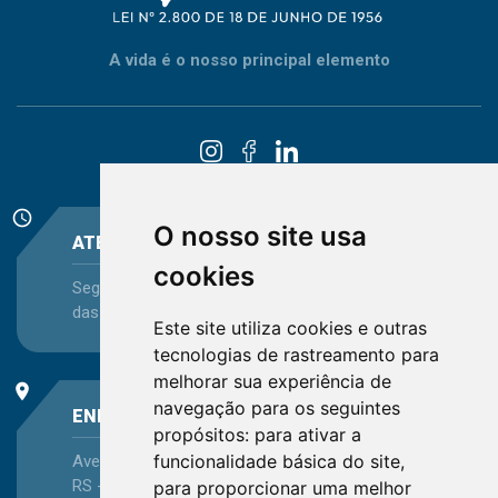
A vida é o nosso principal elemento
schedule
O nosso site usa
ATENDIMENTO
cookies
Segunda-feira a Sexta-feira - das 08:30 às 12:15 e
das 13:30 às 16:45
Este site utiliza cookies e outras
tecnologias de rastreamento para
melhorar sua experiência de
place
navegação para os seguintes
ENDEREÇO
propósitos:
para ativar a
funcionalidade básica do site
,
Avenida Itaqui, 45, Bairro Petrópolis, Porto Alegre -
RS - CEP 90460-140
para proporcionar uma melhor