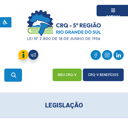
MENU
MEU CRQ-V
CRQ-V BENEFÍCIOS
ACESSE
ACESSE
LEGISLAÇÃO