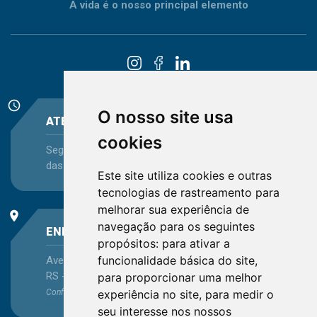
A vida é o nosso principal elemento
schedule
O nosso site usa
ATENDIMENTO
cookies
Segunda-feira a Sexta-feira - das 08:30 às 12:15 e
das 13:30 às 16:45
Este site utiliza cookies e outras
tecnologias de rastreamento para
melhorar sua experiência de
place
navegação para os seguintes
ENDEREÇO
propósitos:
para ativar a
funcionalidade básica do site
,
Avenida Itaqui, 45, Bairro Petrópolis, Porto Alegre -
RS - CEP 90460-140
para proporcionar uma melhor
experiência no site
,
para medir o
Confira as demais
localizações
no Estado
seu interesse nos nossos