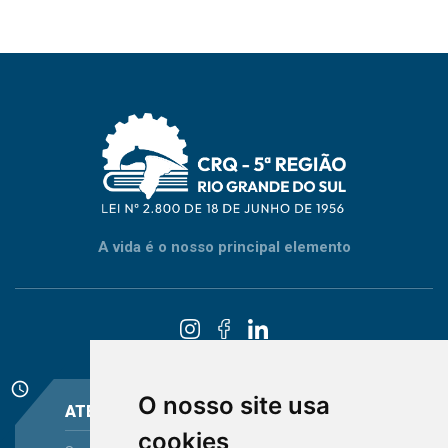
A vida é o nosso principal elemento
schedule
O nosso site usa
ATENDIMENTO
cookies