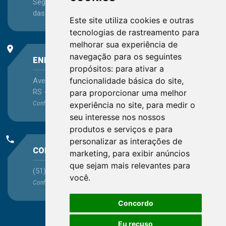
Segunda-feira a Sexta-feira - das 08:30 às 12:15 e
das 13:30 às 16:45
Este site utiliza cookies e outras
tecnologias de rastreamento para
melhorar sua experiência de
place
navegação para os seguintes
ENDEREÇO
propósitos:
para ativar a
funcionalidade básica do site
,
Avenida Itaqui, 45, Bairro Petrópolis, Porto Alegre -
RS - CEP 90460-140
para proporcionar uma melhor
experiência no site
,
para medir o
Confira as demais
localizações
no Estado
seu interesse nos nossos
produtos e serviços e para
phone
personalizar as interações de
CONTATO
marketing
,
para exibir anúncios
que sejam mais relevantes para
(51) 3330-5659
você
.
Confira os e-mails
aqui
Concordo
Eu recuso