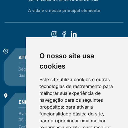
A vida é o nosso principal elemento
schedule
O nosso site usa
ATENDIMENTO
cookies
Segunda-feira a Sexta-feira - das 08:30 às 12:15 e
das 13:30 às 16:45
Este site utiliza cookies e outras
tecnologias de rastreamento para
melhorar sua experiência de
place
navegação para os seguintes
ENDEREÇO
propósitos:
para ativar a
funcionalidade básica do site
,
Avenida Itaqui, 45, Bairro Petrópolis, Porto Alegre -
RS - CEP 90460-140
para proporcionar uma melhor
experiência no site
,
para medir o
Confira as demais
localizações
no Estado